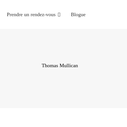
CCUEIL
Prendre un rendez-vous
Blogue
TRE CLINIQUE
S SERVICES
ENDRE UN RENDEZ-
Thomas Mullican
OUS
LOGUE