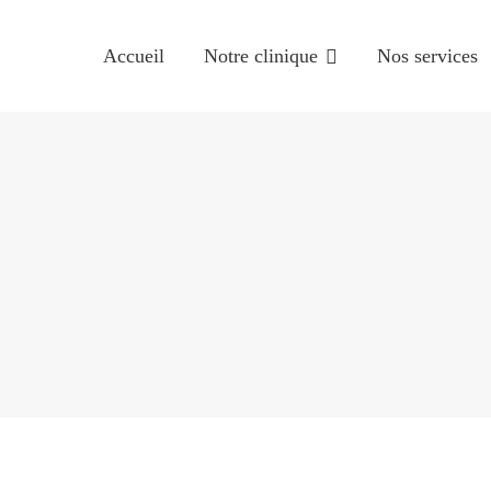
A
Accueil
Notre clinique
Nos services
NO
NO
PR
V
B