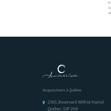
st
p
a
Acupuncteurs à Québec
2365, Boulevard Wilfrid-Hamel
Québec, G1P 2H9