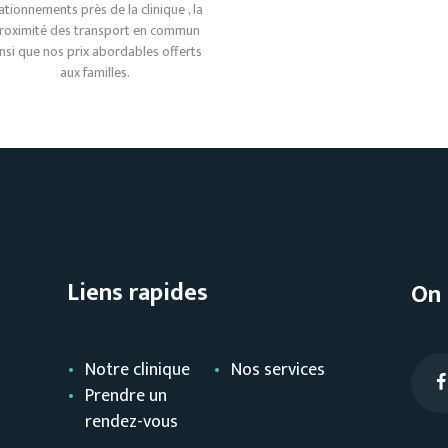
ationnements près de la clinique , la
roximité des transport en commun
insi que nos prix abordables offerts
aux familles.
Liens rapides
On 
Notre clinique
Nos services
Prendre un
rendez-vous