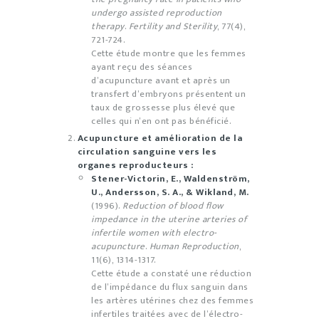
undergo assisted reproduction
therapy
.
Fertility and Sterility
, 77(4),
721-724.
Cette étude montre que les femmes
ayant reçu des séances
d’acupuncture avant et après un
transfert d’embryons présentent un
taux de grossesse plus élevé que
celles qui n’en ont pas bénéficié.
Acupuncture et amélioration de la
circulation sanguine vers les
organes reproducteurs :
Stener-Victorin, E., Waldenström,
U., Andersson, S. A., & Wikland, M.
(1996).
Reduction of blood flow
impedance in the uterine arteries of
infertile women with electro-
acupuncture
.
Human Reproduction
,
11(6), 1314-1317.
Cette étude a constaté une réduction
de l’impédance du flux sanguin dans
les artères utérines chez des femmes
infertiles traitées avec de l’électro-