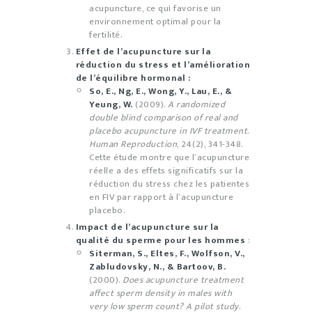
acupuncture, ce qui favorise un
environnement optimal pour la
fertilité.
Effet de l’acupuncture sur la
réduction du stress et l’amélioration
de l’équilibre hormonal :
So, E., Ng, E., Wong, Y., Lau, E., &
Yeung, W.
(2009).
A randomized
double blind comparison of real and
placebo acupuncture in IVF treatment
.
Human Reproduction
, 24(2), 341-348.
Cette étude montre que l’acupuncture
réelle a des effets significatifs sur la
réduction du stress chez les patientes
en FIV par rapport à l’acupuncture
placebo.
Impact de l’acupuncture sur la
qualité du sperme pour les hommes
:
Siterman, S., Eltes, F., Wolfson, V.,
Zabludovsky, N., & Bartoov, B.
(2000).
Does acupuncture treatment
affect sperm density in males with
very low sperm count? A pilot study
.