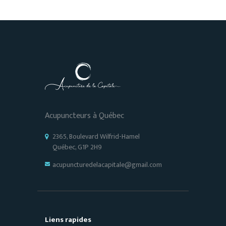
Acupuncteurs à Québec
2365, Boulevard Wilfrid-Hamel
Québec, G1P 2H9
acupuncturedelacapitale@gmail.com
Liens rapides