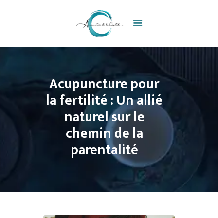
ACCUEIL
Acupuncture pour
NOTRE CLINIQUE
la fertilité : Un allié
NOS SERVICES
naturel sur le
PRENDRE UN RENDEZ-
VOUS
chemin de la
BLOGUE
parentalité